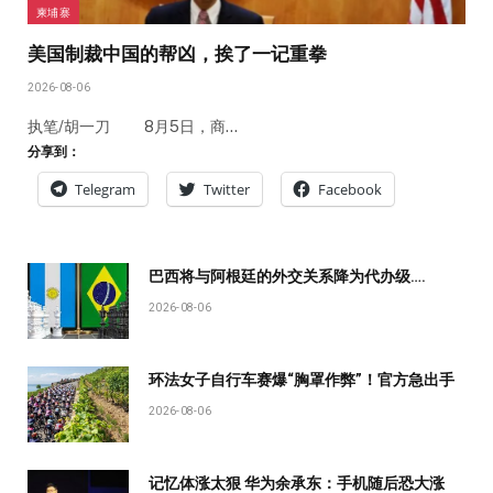
柬埔寨
美国制裁中国的帮凶，挨了一记重拳
2026-08-06
执笔/胡一刀 8月5日，商…
分享到：
Telegram
Twitter
Facebook
巴西将与阿根廷的外交关系降为代办级….
2026-08-06
环法女子自行车赛爆“胸罩作弊”！官方急出手
2026-08-06
记忆体涨太狠 华为余承东：手机随后恐大涨