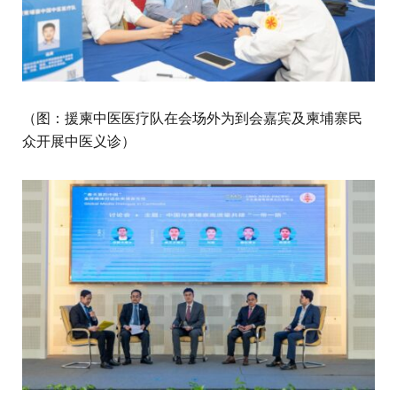
（图：援柬中医医疗队在会场外为到会嘉宾及柬埔寨民
众开展中医义诊）