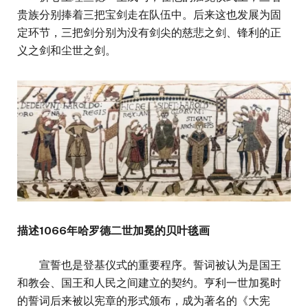
贵族分别捧着三把宝剑走在队伍中。后来这也发展为固
定环节，三把剑分别为没有剑尖的慈悲之剑、锋利的正
义之剑和尘世之剑。
描述1066年哈罗德二世加冕的贝叶毯画
宣誓也是登基仪式的重要程序。誓词被认为是国王
和教会、国王和人民之间建立的契约。亨利一世加冕时
的誓词后来被以宪章的形式颁布，成为著名的《大宪