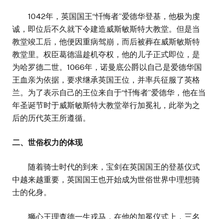
1042年，英国国王“忏悔者”爱德华登基，他极为虔
诚，即位后不久就下令建造威斯敏斯特大教堂。但是当
教堂竣工后，他便因重病驾崩，而后被葬在威斯敏斯特
教堂里。权臣葛德温趁机夺权，他的儿子正式即位，是
为哈罗德二世。1066年，诺曼底公爵以自己是爱德华国
王血亲为依据，要求继承英国王位，并率兵征服了英格
兰。为了表示自己的王位来自于“忏悔者”爱德华，他在当
年圣诞节时于威斯敏斯特大教堂举行加冕礼，此举为之
后的历代英王所遵循。
二、世俗权力的体现
随着骑士时代的到来，宝剑在英国国王的登基仪式
中越来越重要，英国国王也开始成为世俗世界中理想骑
士的化身。
狮心王理查德一生戎马，在他的加冕仪式上，三名