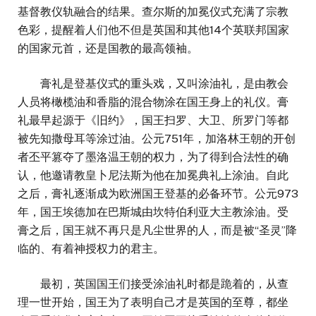
基督教仪轨融合的结果。查尔斯的加冕仪式充满了宗教
色彩，提醒着人们他不但是英国和其他14个英联邦国家
的国家元首，还是国教的最高领袖。
膏礼是登基仪式的重头戏，又叫涂油礼，是由教会
人员将橄榄油和香脂的混合物涂在国王身上的礼仪。膏
礼最早起源于《旧约》，国王扫罗、大卫、所罗门等都
被先知撒母耳等涂过油。公元751年，加洛林王朝的开创
者丕平篡夺了墨洛温王朝的权力，为了得到合法性的确
认，他邀请教皇卜尼法斯为他在加冕典礼上涂油。自此
之后，膏礼逐渐成为欧洲国王登基的必备环节。公元973
年，国王埃德加在巴斯城由坎特伯利亚大主教涂油。受
膏之后，国王就不再只是凡尘世界的人，而是被“圣灵”降
临的、有着神授权力的君主。
最初，英国国王们接受涂油礼时都是跪着的，从查
理一世开始，国王为了表明自己才是英国的至尊，都坐