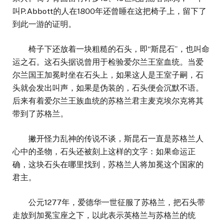
叫P.Abbott的人在1800年还曾睡在这把椅子上，留下了
到此一游的证明。
椅子下还放着一块粗糙的石头，即“斯昆石”，也叫命
运之石。这石头据说曾用于检验爱尔兰王室血统。当爱
尔兰国王加冕时坐在石头上，如果这人是王室子嗣，石
头就会发出叫声，如果是伪装的，石头便会沉默不语。
后来有着爱尔兰王族血统的苏格兰君主麦克埃尔克将其
带到了苏格兰。
撇开怪力乱神的传说不谈，斯昆石一直是苏格兰人
心中的圣物，石头还被刻上这样的文字：如果命运正
确，这块石头在哪里找到，苏格兰人将加冕这个国家的
君主。
公元1277年，爱德华一世征服了苏格兰，把石头带
走放到加冕宝座之下，以此表示英格兰与苏格兰的统