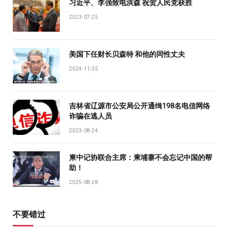
习近平、李强致电洪森 祝贺人民党获胜
2023-07-25
美国下任财长贝森特 和他的同性丈夫
2024-11-25
吉林省辽源市公安局公开通缉198名电信网络
诈骗在逃人员
2023-08-24
柬中记协联合主席：柬埔寨不会忘记中国的帮
助！
2025-08-28
不要错过