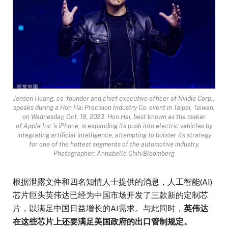
Jensen Huang, co-founder and chief executive officer of Nvidia Corp.,
speaks during a Hon Hai Precision Industry Co. event in Taipei, Taiwan,
on Wednesday, Oct. 18, 2023. Hon Hai, best known as the maker
of Apple Inc.'s iPhone, is expanding its push into electric vehicles by
integrating artificial intelligence, attempting to bolster its strategy
for one of the hottest segments of the automotive industry.
Photographer: Annabelle Chih/Bloomberg
根据泄露文件和四名知情人士提供的消息，人工智能(AI)
芯片巨头英伟达已经为中国市场开发了三款新的定制芯
片，以满足中国日益增长的AI需求。与此同时，
英伟达
在这些芯片上还要满足美国政府的出口管制规定。