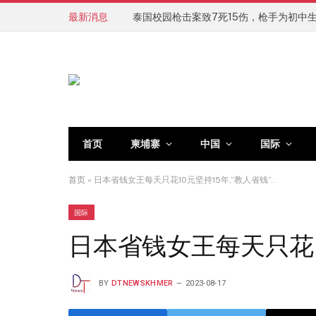
最新消息
泰国校园枪击案致7死15伤，枪手为初中
首页
柬埔寨
中国
国际
首页
»
日本省钱女王每天只花10元坚持15年,”教人省钱”..
国际
日本省钱女王每天只花10
BY
DTNEWSKHMER
2023-08-17