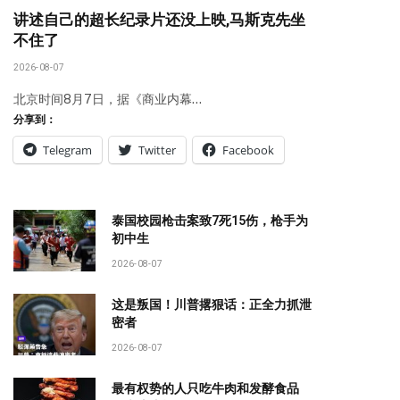
讲述自己的超长纪录片还没上映,马斯克先坐
不住了
2026-08-07
北京时间8月7日，据《商业内幕…
分享到：
Telegram
Twitter
Facebook
泰国校园枪击案致7死15伤，枪手为
初中生
2026-08-07
这是叛国！川普撂狠话：正全力抓泄
密者
2026-08-07
最有权势的人只吃牛肉和发酵食品