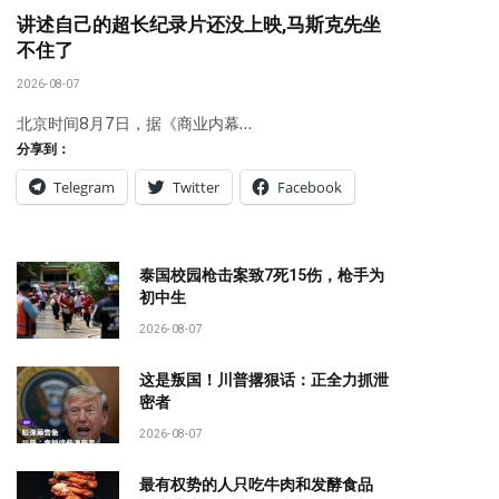
讲述自己的超长纪录片还没上映,马斯克先坐
不住了
2026-08-07
北京时间8月7日，据《商业内幕…
分享到：
Telegram
Twitter
Facebook
泰国校园枪击案致7死15伤，枪手为
初中生
2026-08-07
这是叛国！川普撂狠话：正全力抓泄
密者
2026-08-07
最有权势的人只吃牛肉和发酵食品