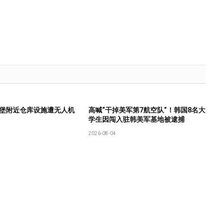
堡附近仓库设施遭无人机
高喊“干掉美军第7航空队”！韩国8名大
学生因闯入驻韩美军基地被逮捕
2026-08-04