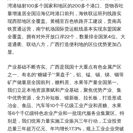
湾港辐射100多个国家和地区的200多个港口、货物吞吐
量增速居全国沿海亿吨港口前列，海铁联运班列线路实
现西部地区全覆盖。黄桶至百色铁路开工建设，贵南高
铁贯通运营，南宁机场国际货运航线基本实现东盟国家
全覆盖。拥有对外开放口岸22个，数量排全国第4位。大
道通衢、联动八方，广西打造便利地的区位优势更加凸
显。
产业基础不断夯实。广西是我国十大重点有色金属产区
之一、有名的“糖罐子”“果盘子”，铝、锰、锡、锑、铟等
矿产储量居全国前列，糖料蔗、水果等产量全国第一。
我们立足本地资源禀赋和产业基础，聚焦优势产业、集
中优势资源，全力补短板、锻新板、拉长板，打造形成
冶金、食品、汽车等10个千亿级工业产业和蔗糖、水果
等6个千亿级特色农业产业和一批现代服务业集聚区。特
别是，我们统筹力量实施工业振兴三年行动，工业投资
总量三年超万亿元、年均增长17.3%，规上工业企业突破