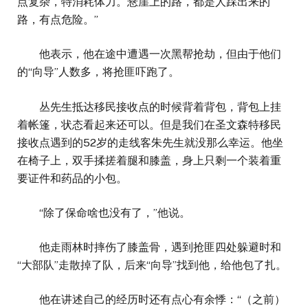
点复杂，特消耗体力。悬崖上的路，都是人踩出来的
路，有点危险。”
他表示，他在途中遭遇一次黑帮抢劫，但由于他们
的“向导”人数多，将抢匪吓跑了。
丛先生抵达移民接收点的时候背着背包，背包上挂
着帐篷，状态看起来还可以。但是我们在圣文森特移民
接收点遇到的52岁的走线客朱先生就没那么幸运。他坐
在椅子上，双手揉搓着腿和膝盖，身上只剩一个装着重
要证件和药品的小包。
“除了保命啥也没有了，”他说。
他走雨林时摔伤了膝盖骨，遇到抢匪四处躲避时和
“大部队”走散掉了队，后来“向导”找到他，给他包了扎。
他在讲述自己的经历时还有点心有余悸：“（之前）