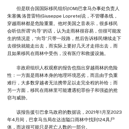
但是联合国国际移民组织(IOM)巴拿马办事处负责人
朱塞佩·洛普雷特(Giuseppe Loprete)说，不管哪条线，
穿越雨林都是危险重重。他对美国之音表示，很多移民
会听信所谓“向导”的话，认为走雨林很容易，但很可能发
生的情况是，“向导”只带一段路，然后告诉移民继续走下
去很快就能走出去，而实际上要好几天才走得出去，而
且如果移民在雨林中受伤，没有医疗和救援设施。
非政府组织人权观察的报告也指出穿越雨林的危险
性：一方面是雨林本身的地理环境恶劣，而且由于负重
难行，大多数穿越者无法携带足以走完全程的补给；而
另一方面，移民在雨林里可能遭遇犯罪份子和强盗的抢
窃与威胁。
该报告援引巴拿马政府的数据说，2021年1月至2023
年4月间，巴拿马当局在达连隘口雨林中找到124具尸
体，而这很可能只是死亡人数的一部分。