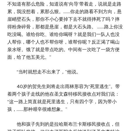
不知道有那么危险，知道说有‘向导’带着走，说就是走路
累，我没想着，累那么狠。……你走的路看不到方向，悬
崖峭壁石头，那你不小心要掉下去不就得摔死了吗？摔
得粉身碎骨，那都是悬崖，都是大石头路。 ……路上你没
吃没喝。谁给你吃、谁给你喝呀？就是我们一队人也没
人帮你，哪个人也不帮你呀，谁帮你呢？反正渴了喝山
泉水呀。饿了就是带点吃的。中间有一次吃了一袋方便
面，给了他五美元。”
“当时就想走不出来了，”他说。
40岁的贺先生则将走出雨林形容为“死里逃生”。带
着两个孩子走线的他在圣文森特移民接收点对我们说：
“这一路上简直就是死里逃生，只有四个字，因为带小
孩，……那种艰辛很难想象。”
他和孩子先到的是拉哈斯布兰卡斯移民接收点，但