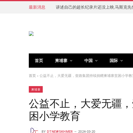
最新消息
讲述自己的超长纪录片还没上映,马斯克先
首页
柬埔寨
中国
国际
首页
»
公益不止，大爱无疆，壹路集团持续捐赠柬埔寨贫困小学教
柬埔寨
公益不止，大爱无疆，
困小学教育
BY
DTNEWSKHMER
2024-03-20