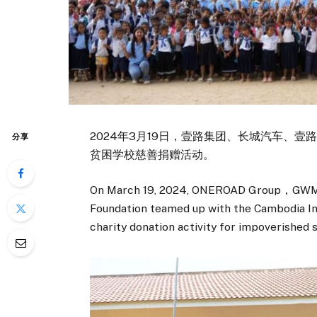
2024年3月19日，壹路集团、长城汽车、
分享
贫困学校慈善捐赠活动。
On March 19, 2024, ONEROAD Group，GWM
Foundation teamed up with the Cambodia Int
charity donation activity for impoverished