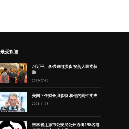
最受欢迎
习近平、李强致电洪森 祝贺人民党获
胜
2023-07-25
美国下任财长贝森特 和他的同性丈夫
2024-11-25
吉林省辽源市公安局公开通缉198名电