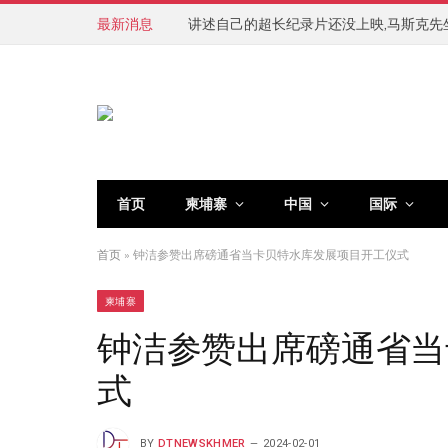
最新消息
讲述自己的超长纪录片还没上映,马斯克先
首页
柬埔寨
中国
国际
首页
»
钟洁参赞出席磅通省当卡贝特水库发展项目开工仪式
柬埔寨
钟洁参赞出席磅通省当
式
BY
DTNEWSKHMER
2024-02-01