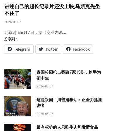
讲述自己的超长纪录片还没上映,马斯克先坐
不住了
2026-08-07
北京时间8月7日，据《商业内幕…
分享到：
Telegram
Twitter
Facebook
泰国校园枪击案致7死15伤，枪手为
初中生
2026-08-07
这是叛国！川普撂狠话：正全力抓泄
密者
2026-08-07
最有权势的人只吃牛肉和发酵食品