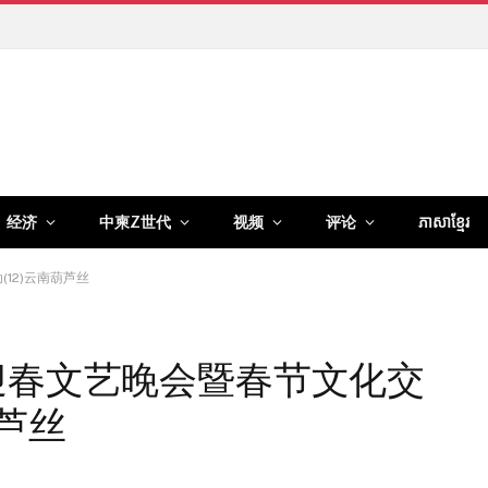
经济
中柬Z世代
视频
评论
ភាសាខ្មែរ
12)云南葫芦丝
国迎春文艺晚会暨春节文化交
葫芦丝