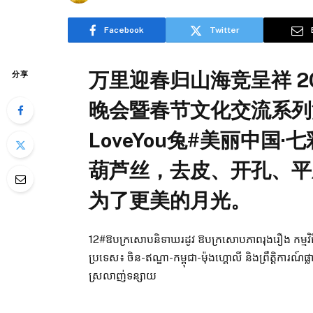
Facebook
Twitter
万里迎春归山海竞呈祥 2
分享
晚会暨春节文化交流系列活
LoveYou兔#美丽中国
葫芦丝，去皮、开孔、平
为了更美的月光。
12#ឱបក្រសោបនិទាឃរដូវ ឱបក្រសោបភាពរុងរឿង កម្មវិធីវប
ប្រទេស៖ ចិន-ឥណ្ឌា-កម្ពុជា-ម៉ុងហ្គោលី និងព្រឹត្តិការណ៍ផ្លាស
ស្រលាញ់ទន្សាយ