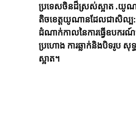
ប្រទេសចិនដ៏ស្រស់ស្អាត .យូណ
តិចខេត្តយូណានដែលជាសិល្ប:ប
ដំណាក់កាលនៃការធ្វើឧបករណ៍ភ
ប្រហោង ការឆ្លាក់និងបិទរូប សុទ្ធត
ស្អាត។