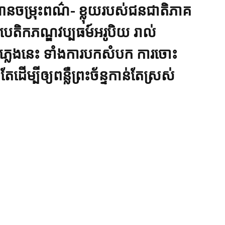
ានចម្រុះពណ៌- ខ្លុយរបស់ជនជាតិភាគ
េតិកភណ្ឌវប្បធម៍អរូបិយ រាល់
្លេងនេះ ទាំងការបកសំបក ការចោះ
ែដើម្បីឲ្យពន្លឺព្រះច័ន្ទកាន់តែស្រស់