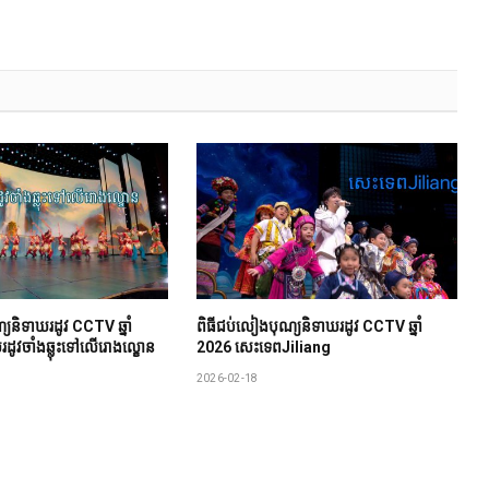
យ​និទាឃរដូវ CCTV ឆ្នាំ
ពិធីជប់លៀង​បុណ្យ​និទាឃរដូវ CCTV ឆ្នាំ
រដូវចាំងឆ្លុះទៅលើរោងល្ខោន
2026 សេះទេពJiliang
2026-02-18