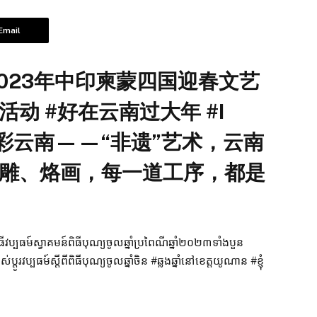
Email
023年中印柬蒙四国迎春文艺
动 #好在云南过大年 #I
·七彩云南——“非遗”艺术，云南
雕、烙画，每一道工序，都是
្បធម៍ស្វាគមន៍ពិធីបុណ្យចូលឆ្នាំប្រពៃណីឆ្នាំ២០២៣ទាំងបួន
់ប្តូរវប្បធម៍ស្តីពីពិធីបុណ្យចូលឆ្នាំចិន #ឆ្លងឆ្នាំនៅខេត្តយូណាន #ខ្ញុំ