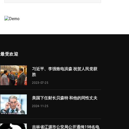
最受欢迎
习近平、李强致电洪森 祝贺人民党获
胜
2023-07-25
美国下任财长贝森特 和他的同性丈夫
2024-11-25
吉林省辽源市公安局公开通缉198名电