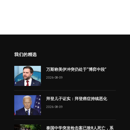
我们的精选
万斯称美伊冲突仍处于“博弈中段”
2026-08-09
拜登儿子证实：拜登癌症持续恶化
2026-08-09
泰国中学突发枪击案已致8人死亡，系