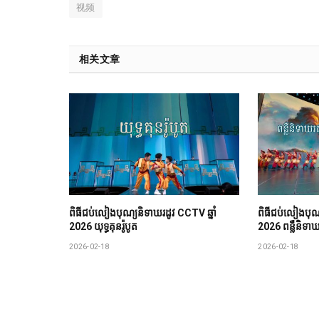
视频
相关文章
ពិធីជប់លៀង​បុណ្យ​និទាឃរដូវ CCTV ឆ្នាំ
ពិធីជប់លៀង​បុណ្
2026 យុទ្ធគុនរ៉ូបូត
2026 ពន្លឺនិទាឃ
2026-02-18
2026-02-18