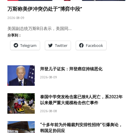
万斯称美伊冲突仍处于“博弈中段”
2026-08-09
美国副总统万斯8日表示，美国同…
分享到：
Telegram
Twitter
Facebook
拜登儿子证实：拜登癌症持续恶化
2026-08-09
泰国中学突发枪击案已致8人死亡，系2022年
以来最严重大规模枪击伤亡事件
2026-08-08
“十多年前为外籍裁判安排性招待”引爆舆论，
韩国足协回应