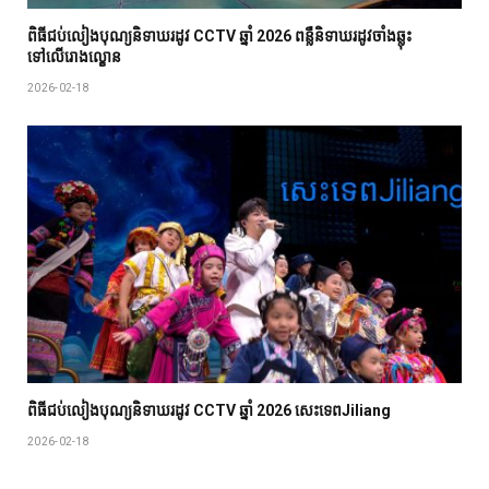
ពិធីជប់លៀង​បុណ្យ​និទាឃរដូវ CCTV ឆ្នាំ 2026 ពន្លឺនិទាឃរដូវចាំងឆ្លុះ
ទៅលើរោងល្ខោន
2026-02-18
ពិធីជប់លៀង​បុណ្យ​និទាឃរដូវ CCTV ឆ្នាំ 2026 សេះទេពJiliang
2026-02-18