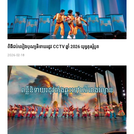
ពិធីជប់លៀង​បុណ្យ​និទាឃរដូវ CCTV ឆ្នាំ 2026 យុទ្ធគុនរ៉ូបូត
2026-02-18