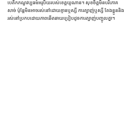
បេតិកភណ្ឌវប្បធម៍អរូបិយរបស់ខេត្តយូណាន។ សុខចិត្តមិនបរិភោគ
សាច់ ប៉ុន្តែមិនអាចរស់នៅដោយគ្មានឬស្សី ការត្បាញ់ឬស្សី តែងខ្លួននិង
រស់នៅប្រកបដោយភាពឆើតឆាយប្រៀបដូចការត្បាញ់បញ្ជូលគ្នា។