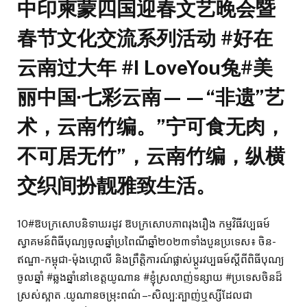
中印柬蒙四国迎春文艺晚会暨
春节文化交流系列活动 #好在
云南过大年 #I LoveYou兔#美
丽中国·七彩云南——“非遗”艺
术，云南竹编。”宁可食无肉，
不可居无竹”，云南竹编，纵横
交织间扮靓雅致生活。
10#ឱបក្រសោបនិទាឃរដូវ ឱបក្រសោបភាពរុងរឿង កម្មវិធីវប្បធម៍
ស្វាគមន៍ពិធីបុណ្យចូលឆ្នាំប្រពៃណីឆ្នាំ២០២៣ទាំងបួនប្រទេស៖ ចិន-
ឥណ្ឌា-កម្ពុជា-ម៉ុងហ្គោលី និងព្រឹត្តិការណ៍ផ្លាស់ប្តូរវប្បធម៍ស្តីពីពិធីបុណ្យ
ចូលឆ្នាំ #ឆ្លងឆ្នាំនៅខេត្តយូណាន #ខ្ញុំស្រលាញ់ទន្សាយ #ប្រទេសចិនដ៏
ស្រស់ស្អាត .យូណានចម្រុះពណ៌ – -សិល្ប:ត្បាញ់ឬស្សីដែលជា