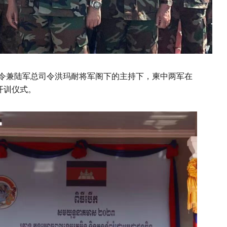
司令兼陆军总司令洪玛耐将军阁下的主持下，柬中两军在
演开训仪式。