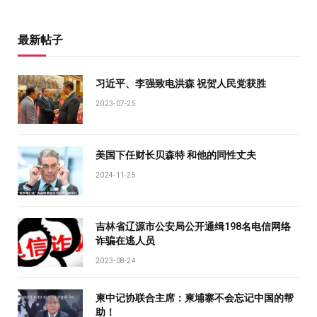
最新帖子
习近平、李强致电洪森 祝贺人民党获胜
2023-07-25
美国下任财长贝森特 和他的同性丈夫
2024-11-25
吉林省辽源市公安局公开通缉198名电信网络
诈骗在逃人员
2023-08-24
柬中记协联合主席：柬埔寨不会忘记中国的帮
助！