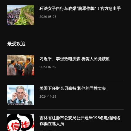
环法女子自行车赛爆“胸罩作弊”！官方急出手
2026-08-06
最受欢迎
习近平、李强致电洪森 祝贺人民党获胜
2023-07-25
美国下任财长贝森特 和他的同性丈夫
2024-11-25
吉林省辽源市公安局公开通缉198名电信网络
诈骗在逃人员