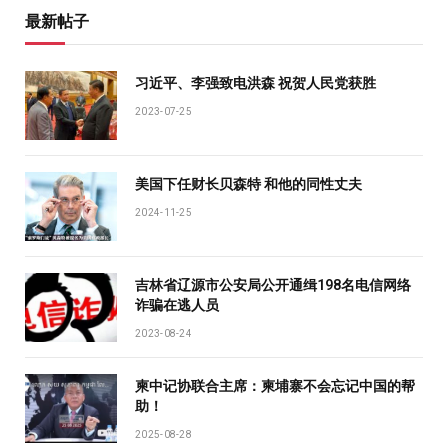
最新帖子
习近平、李强致电洪森 祝贺人民党获胜
2023-07-25
美国下任财长贝森特 和他的同性丈夫
2024-11-25
吉林省辽源市公安局公开通缉198名电信网络
诈骗在逃人员
2023-08-24
柬中记协联合主席：柬埔寨不会忘记中国的帮
助！
2025-08-28