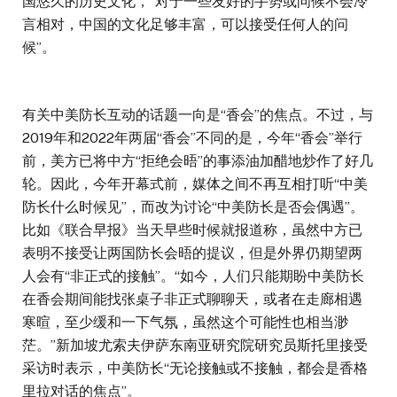
国悠久的历史文化，“对于一些友好的手势或问候不会冷
言相对，中国的文化足够丰富，可以接受任何人的问
候”。
有关中美防长互动的话题一向是“香会”的焦点。不过，与
2019年和2022年两届“香会”不同的是，今年“香会”举行
前，美方已将中方“拒绝会晤”的事添油加醋地炒作了好几
轮。因此，今年开幕式前，媒体之间不再互相打听“中美
防长什么时候见”，而改为讨论“中美防长是否会偶遇”。
比如《联合早报》当天早些时候就报道称，虽然中方已
表明不接受让两国防长会晤的提议，但是外界仍期望两
人会有“非正式的接触”。“如今，人们只能期盼中美防长
在香会期间能找张桌子非正式聊聊天，或者在走廊相遇
寒暄，至少缓和一下气氛，虽然这个可能性也相当渺
茫。”新加坡尤索夫伊萨东南亚研究院研究员斯托里接受
采访时表示，中美防长“无论接触或不接触，都会是香格
里拉对话的焦点”。