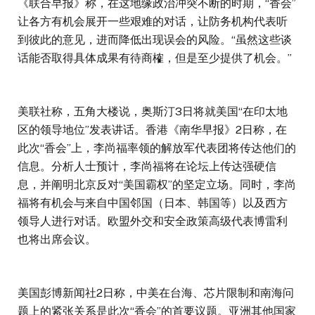
《联合早报》称，在这地缘政治冲突不断的时期，“香会”
让各方有机会展开一些艰难的对话，让防务机构代表听
到彼此的意见，进而降低出现误会的风险。“虽然这些谈
话能否取得具体成果有待商榷，但是至少提供了机会。”
美联社称，五角大楼说，奥斯汀3日将就美国“在印太地
区的领导地位”发表讲话。香港《南华早报》2日称，在
此次“香会”上，李尚福率领的解放军代表团将传达他们的
信息。分析人士预计，李尚福将在论坛上传达强硬信
息，并阐明北京反对“美国霸权”的坚定立场。同时，李尚
福将有机会与来自中国邻国（日本、韩国等）以及西方
领导人进行对话。欧盟外交和安全政策高级代表博雷利
也将出席会议。
美国彭博新闻社2日称，中美在台海、芯片限制和南海问
题上的紧张关系是此次“香会”的首要议题。亚洲其他国家