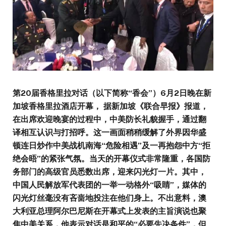
第20届香格里拉对话（以下简称“香会”）6月2日晚在新
加坡香格里拉酒店开幕， 据新加坡《联合早报》报道，
在出席欢迎晚宴的过程中，中美防长礼貌握手，通过翻
译相互认识与打招呼。这一画面稍稍缓解了外界因华盛
顿连日炒作中美战机南海“危险相遇”及一再抱怨中方“拒
绝会晤”的紧张气氛。当天的开幕仪式非常隆重，各国防
务部门的高级官员悉数出席，迎来闪光灯一片。其中，
中国人民解放军代表团的一举一动格外“吸睛”，媒体的
闪光灯丝毫没有吝啬地投注在他们身上。不出意料，澳
大利亚总理阿尔巴尼斯在开幕式上发表的主旨演说也聚
焦中美关系，他表示对话是和平的“必要先决条件”，但