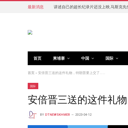
最新消息
讲述自己的超长纪录片还没上映,马斯克先
首页
柬埔寨
中国
国际
首页
»
安倍晋三送的这件礼物，特朗普要上交了……
国际
安倍晋三送的这件礼物
BY
DTNEWSKHMER
2023-04-12