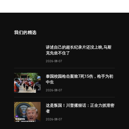
我们的精选
讲述自己的超长纪录片还没上映,马斯
克先坐不住了
2026-08-07
泰国校园枪击案致7死15伤，枪手为初
中生
2026-08-07
这是叛国！川普撂狠话：正全力抓泄密
者
2026-08-07