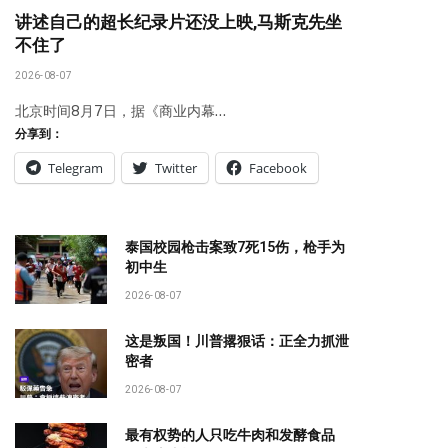
讲述自己的超长纪录片还没上映,马斯克先坐
不住了
2026-08-07
北京时间8月7日，据《商业内幕…
分享到：
Telegram
Twitter
Facebook
泰国校园枪击案致7死15伤，枪手为
初中生
2026-08-07
这是叛国！川普撂狠话：正全力抓泄
密者
2026-08-07
最有权势的人只吃牛肉和发酵食品