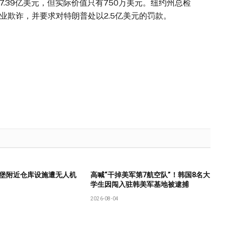
.39亿美元，但实际价值只有750万美元。纽约州总检
业欺诈，并要求对特朗普处以2.5亿美元的罚款。
堡附近仓库设施遭无人机
高喊“干掉美军第7航空队”！韩国8名大
学生因闯入驻韩美军基地被逮捕
2026-08-04